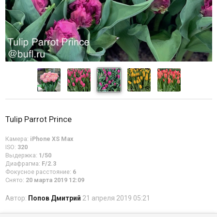
Tulip Parrot Prince
Камера:
iPhone XS Max
ISO:
320
Выдержка:
1/50
Диафрагма:
F/2.3
Фокусное расстояние:
6
Снято:
20 марта 2019 12:09
Автор:
Попов Дмитрий
21 апреля 2019 05:21