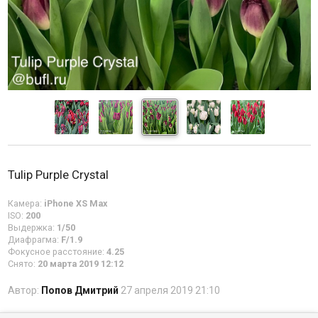
Tulip Purple Crystal
Камера:
iPhone XS Max
ISO:
200
Выдержка:
1/50
Диафрагма:
F/1.9
Фокусное расстояние:
4.25
Снято:
20 марта 2019 12:12
Автор:
Попов Дмитрий
27 апреля 2019 21:10