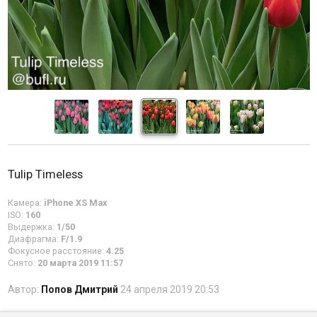
Tulip Timeless
Камера:
iPhone XS Max
ISO:
160
Выдержка:
1/50
Диафрагма:
F/1.9
Фокусное расстояние:
4.25
Снято:
20 марта 2019 11:57
Автор:
Попов Дмитрий
24 апреля 2019 20:53