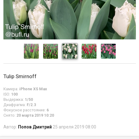
Tulip Smirnoff
Камера:
iPhone XS Max
ISO:
100
Выдержка:
1/50
Диафрагма:
F/2.3
Фокусное расстояние:
6
Снято:
20 марта 2019 10:20
Автор:
Попов Дмитрий
25 апреля 2019 08:00