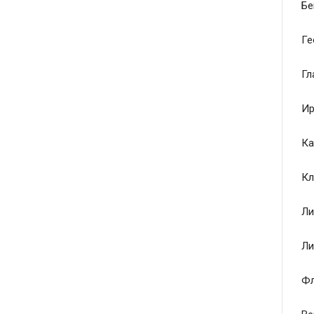
Бе
Ге
Гл
Ир
Ка
Кл
Ли
Ли
Ф