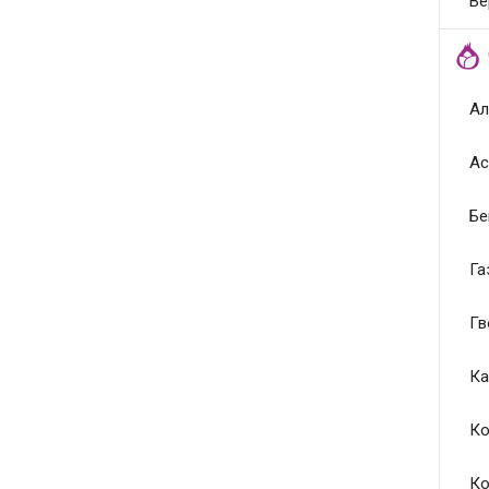
Ве
Ал
Ас
Бе
Га
Гв
Ка
Ко
Ко