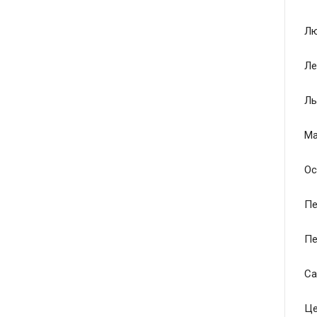
Лю
Ле
Ль
Ма
Ос
Пе
Пе
Са
Це