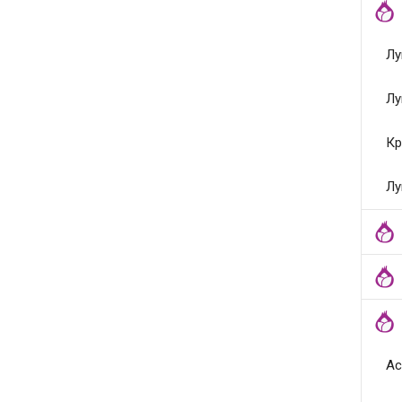
Лу
Лу
Кр
Лу
Ас