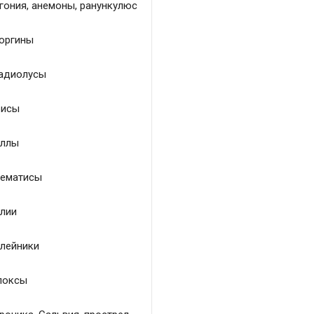
гония, анемоны, ранункулюс
оргины
адиолусы
исы
ллы
ематисы
лии
лейники
локсы