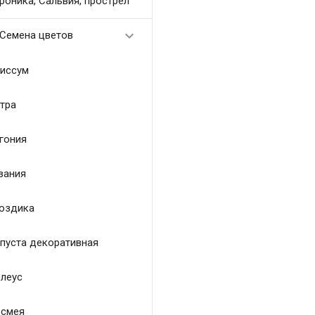
роника, Сальвия, прострел

Семена цветов
иссум
тра
гония
зания
оздика
пуста декоративная
леус
смея