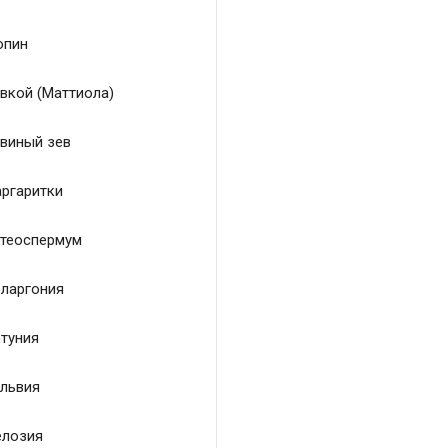
пин
вкой (Маттиола)
виный зев
ргаритки
теоспермум
ларгония
туния
львия
лозия