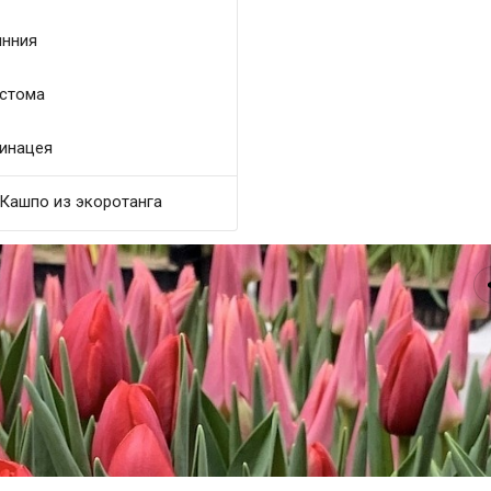
нния
стома
инацея
Кашпо из экоротанга