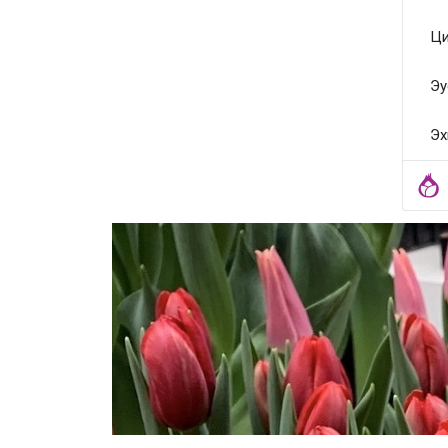
Ци
Эу
Эх