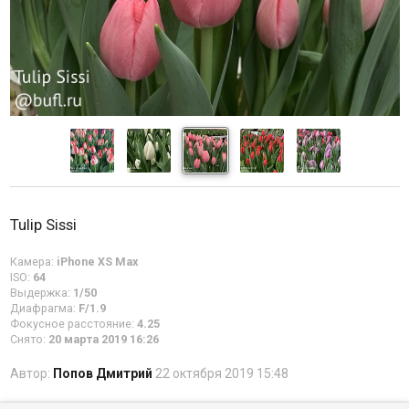
Tulip Sissi
Камера:
iPhone XS Max
ISO:
64
Выдержка:
1/50
Диафрагма:
F/1.9
Фокусное расстояние:
4.25
Снято:
20 марта 2019 16:26
Автор:
Попов Дмитрий
22 октября 2019 15:48