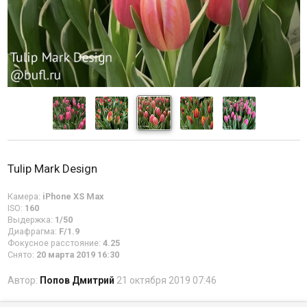
Tulip Mark Design
Камера:
iPhone XS Max
ISO:
160
Выдержка:
1/50
Диафрагма:
F/1.9
Фокусное расстояние:
4.25
Снято:
20 марта 2019 16:30
Автор:
Попов Дмитрий
21 октября 2019 07:46