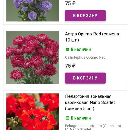
75
₽
Астра Optimo Red (семена
10 шт.)
В наличии
Callistephus Optimo Red
75
₽
Пеларгония зональная
карликовая Nano Scarlet
(семена 5 шт.)
В наличии
Pelargonium hortorum (Geranium)
F1 Nano Scarlet