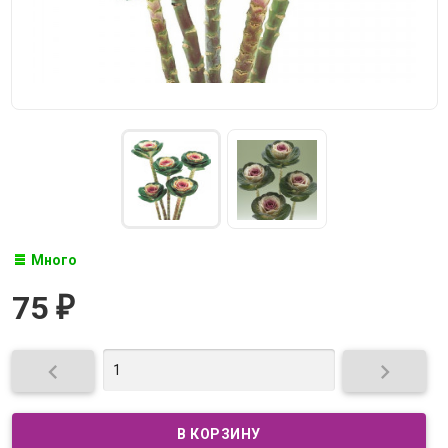
Много
75
₽

