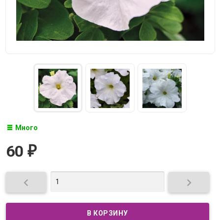
Много
60
₽

