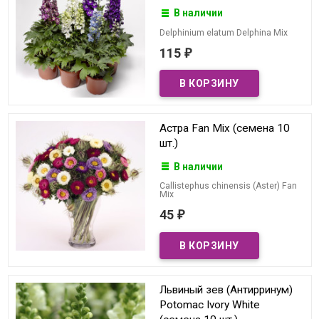
В наличии
Delphinium elatum Delphina Mix
115
₽
Астра Fan Mix (семена 10
шт.)
В наличии
Callistephus chinensis (Aster) Fan
Mix
45
₽
Львиный зев (Антирринум)
Potomac Ivory White