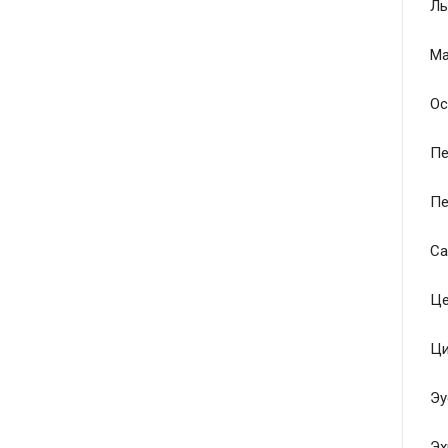
Ль
Ма
Ос
Пе
Пе
Са
Це
Ци
Эу
Эх