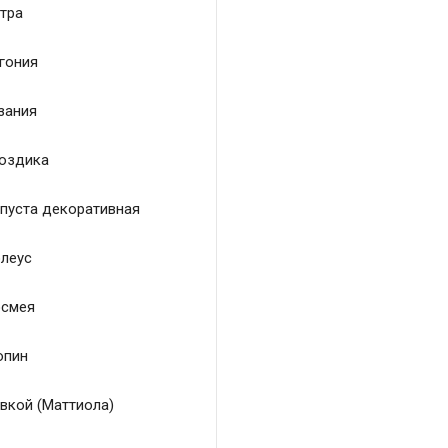
тра
гония
зания
оздика
пуста декоративная
леус
смея
пин
вкой (Маттиола)