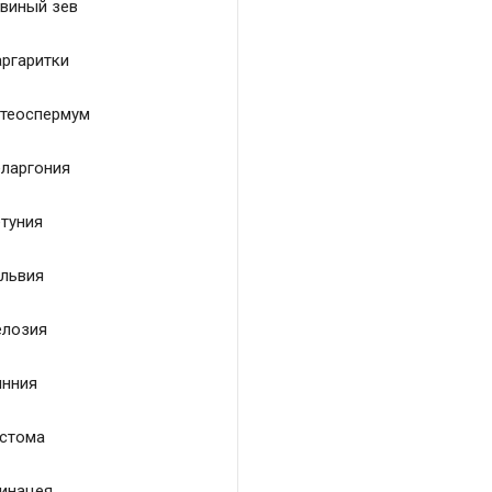
виный зев
ргаритки
теоспермум
ларгония
туния
львия
лозия
нния
стома
инацея