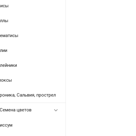
исы
ллы
ематисы
лии
лейники
локсы
роника, Сальвия, прострел

Семена цветов
иссум