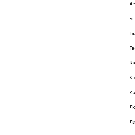
Ас
Бе
Га
Гв
Ка
Ко
Ко
Лю
Ле