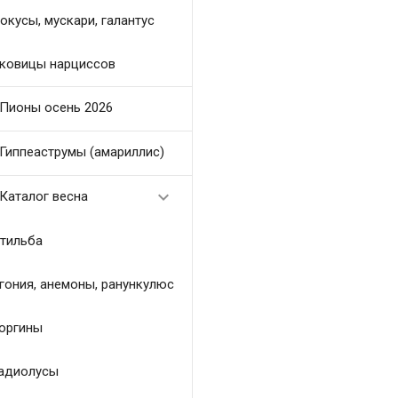
окусы, мускари, галантус
ковицы нарциссов
Пионы осень 2026
Гиппеаструмы (амариллис)

Каталог весна
тильба
гония, анемоны, ранункулюс
оргины
адиолусы