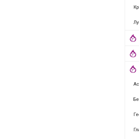
Кр
Лу
Ас
Бе
Ге
Гл