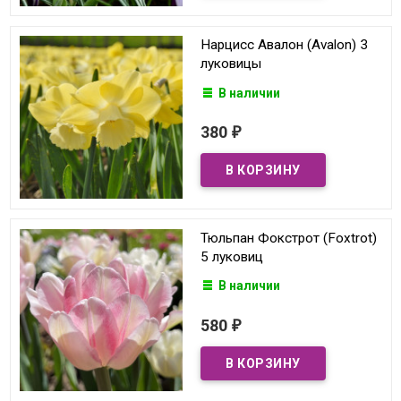
Нарцисс Авалон (Avalon) 3
луковицы
В наличии
380
₽
Тюльпан Фокстрот (Foxtrot)
5 луковиц
В наличии
580
₽