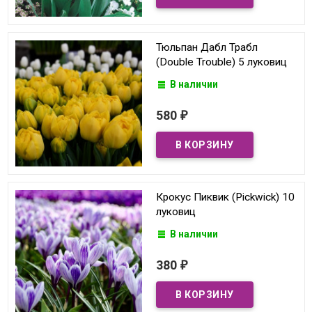
Тюльпан Дабл Трабл
(Double Trouble) 5 луковиц
В наличии
580
₽
Крокус Пиквик (Pickwick) 10
луковиц
В наличии
380
₽