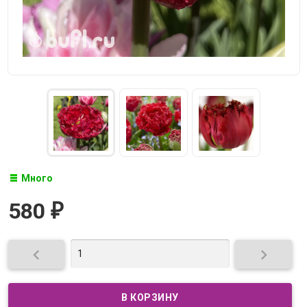
Много
580
₽

