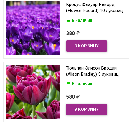
Крокус Флауэр Рекорд
(Flower Record) 10 луковиц
В наличии
380
₽
Тюльпан Элисон Брэдли
(Alison Bradley) 5 луковиц
В наличии
580
₽