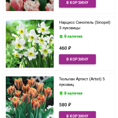
Нарцисс Синопель (Sinopel)
3 луковицы
В наличии
460
₽
Тюльпан Артист (Artist) 5
луковиц
В наличии
580
₽