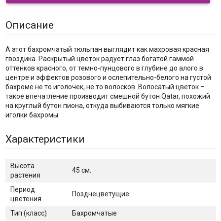
Описание
А этот бахромчатый тюльпан выглядит как махровая красная
гвоздика. Раскрытый цветок радует глаз богатой гаммой
оттенков красного, от темно-пунцового в глубине до алого в
центре и эффектов розового и ослепительно-белого на густой
бахроме не то иголочек, не то волосков. Волосатый цветок –
такое впечатление производит смешной бутон Qatar, похожий
на круглый бутон пиона, откуда выбиваются только мягкие
иголки бахромы.
Характеристики
Высота
45 см.
растения
Период
Позднецветущие
цветения
Тип (класс)
Бахромчатые