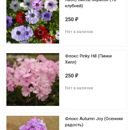
клубней)
250
₽
Нет в наличии
Флокс Pinky Hill (Пинки
Хилл)
250
₽
Нет в наличии
Флокс Autumn Joy (Осенняя
радость)