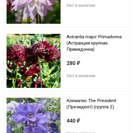
Нет в наличии
Astrantia major Primadonna
(Астранция крупная
Примадонна)
280
₽
Нет в наличии
Клематис The President
(Президент) (группа 2)
440
₽