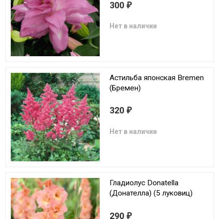
300
₽
Нет в наличии
Астильба японская Bremen
(Бремен)
320
₽
Нет в наличии
Гладиолус Donatella
(Донателла) (5 луковиц)
290
₽