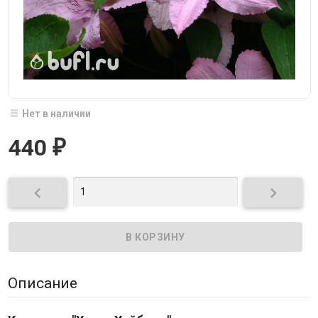
Нет в наличии
440
₽


Описание