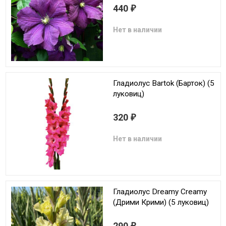
440
₽
Нет в наличии
Гладиолус Bartok (Барток) (5
луковиц)
320
₽
Нет в наличии
Гладиолус Dreamy Creamy
(Дрими Крими) (5 луковиц)
290
₽