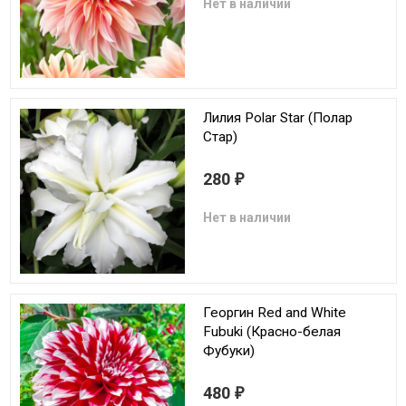
Нет в наличии
Лилия Polar Star (Полар
Стар)
280
₽
Нет в наличии
Георгин Red and White
Fubuki (Красно-белая
Фубуки)
480
₽