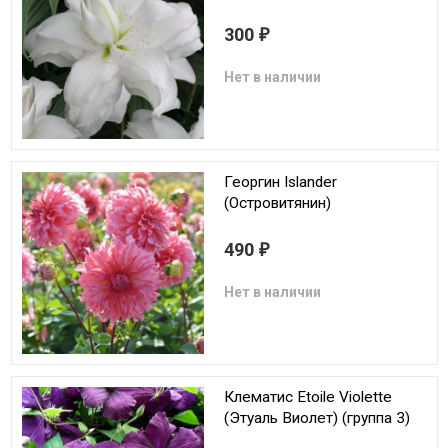
300
₽
Нет в наличии
Георгин Islander
(Островитянин)
490
₽
Нет в наличии
Клематис Etoile Violette
(Этуаль Виолет) (группа 3)