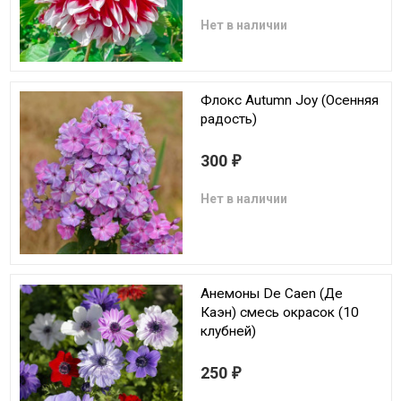
Нет в наличии
Флокс Autumn Joy (Осенняя
радость)
300
₽
Нет в наличии
Анемоны De Caen (Де
Каэн) смесь окрасок (10
клубней)
250
₽