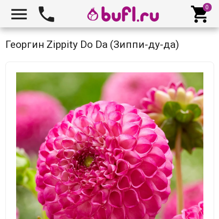



Георгин Zippity Do Da (Зиппи-ду-да)