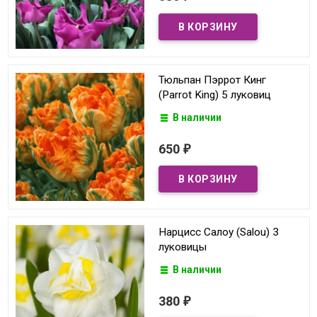
Тюльпан Пэррот Кинг
(Parrot King) 5 луковиц
В наличии
650
₽
Нарцисс Салоу (Salou) 3
луковицы
В наличии
380
₽