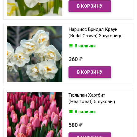
Нарцисс Бридал Краун
(Bridal Crown) 3 луковицы
В наличии
360
₽
Тюльпан Хартбит
(Heartbeat) 5 луковиц
В наличии
580
₽