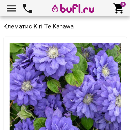



Клематис Kiri Te Kanawa