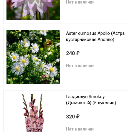
Нет в наличии
Aster dumosus Apollo (Астра
кустарниковая Аполло)
240
₽
Нет в наличии
Гладиолус Smokey
(Дымчатый) (5 луковиц)
320
₽
Нет в наличии