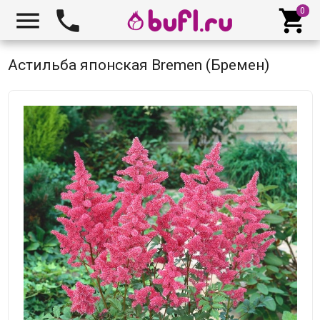



Астильба японская Bremen (Бремен)