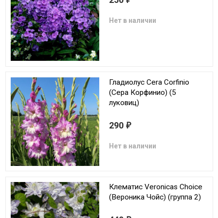
Нет в наличии
Гладиолус Cera Corfinio
(Сера Корфинио) (5
луковиц)
290
₽
Нет в наличии
Клематис Veronicas Choice
(Вероника Чойс) (группа 2)