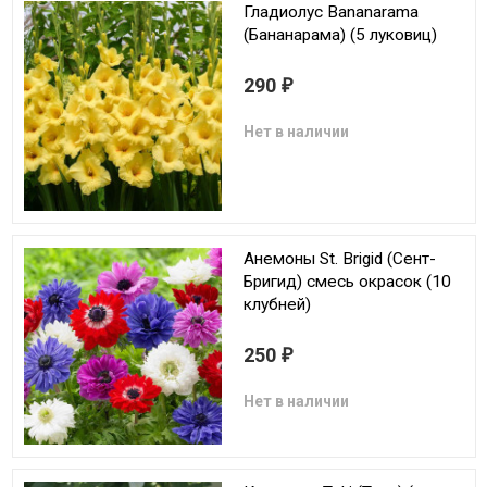
Гладиолус Bananarama
(Бананарама) (5 луковиц)
290
₽
Нет в наличии
Анемоны St. Brigid (Сент-
Бригид) смесь окрасок (10
клубней)
250
₽
Нет в наличии