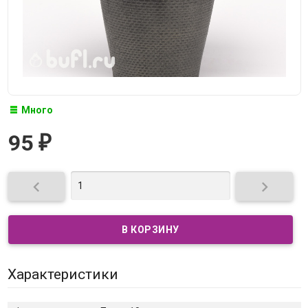
Много
95
₽


Характеристики