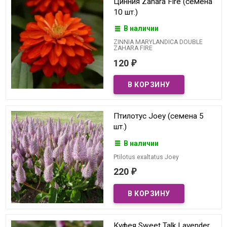
Цинния Zahara Fire (семена
10 шт.)
В наличии
ZINNIA MARYLANDICA DOUBLE
ZAHARA FIRE
120
₽
Птилотус Joey (семена 5
шт.)
В наличии
Ptilotus exaltatus Joey
220
₽
Куфея Sweet Talk Lavender