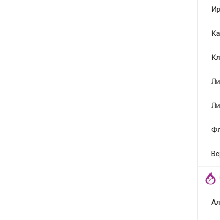
Ир
Ка
Кл
Ли
Ли
Ф
Ве
Ал