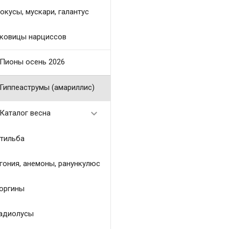
окусы, мускари, галантус
ковицы нарциссов
Пионы осень 2026
Гиппеаструмы (амариллис)

Каталог весна
тильба
гония, анемоны, ранункулюс
оргины
адиолусы