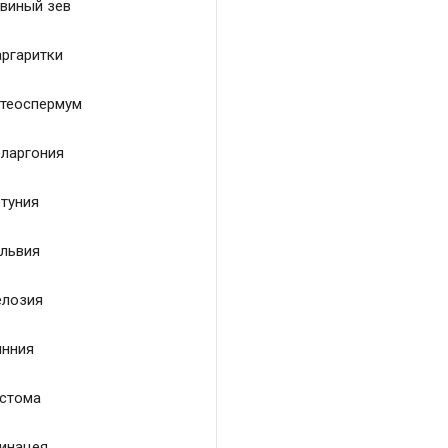
виный зев
ргаритки
теоспермум
ларгония
туния
львия
лозия
нния
стома
инацея