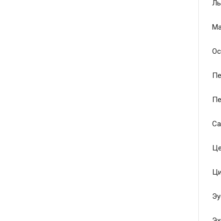
Ль
Ма
Ос
Пе
Пе
Са
Це
Ци
Эу
Эх