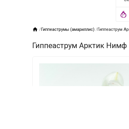

/
Гиппеаструмы (амариллис)
/
Гиппеаструм Ар
Гиппеаструм Арктик Нимф 