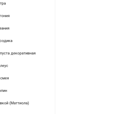
тра
гония
зания
оздика
пуста декоративная
леус
смея
пин
вкой (Маттиола)