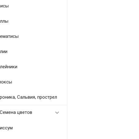
исы
ллы
ематисы
лии
лейники
локсы
роника, Сальвия, прострел

Семена цветов
иссум