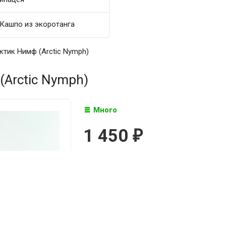
Кашпо из экоротанга
ктик Нимф (Arctic Nymph)
(Arctic Nymph)
Много
1 450
₽

