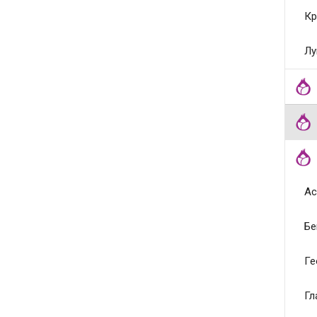
Кр
Лу
Ас
Бе
Ге
Гл