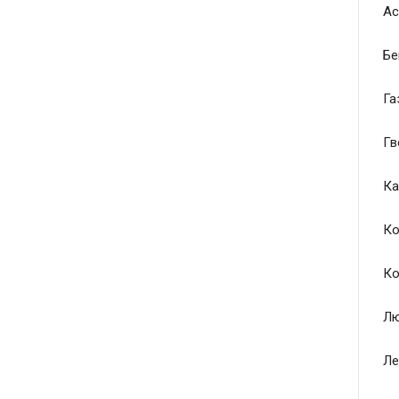
Ас
Бе
Га
Гв
Ка
Ко
Ко
Лю
Ле