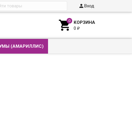

Вход

КОРЗИНА
0
₽
УМЫ (АМАРИЛЛИС)