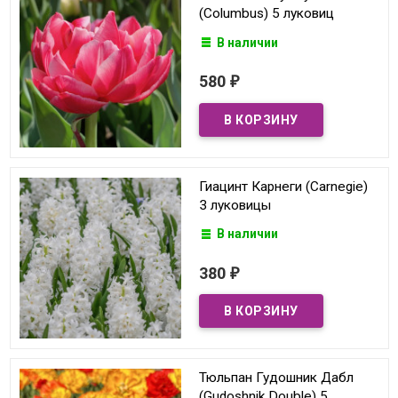
(Columbus) 5 луковиц
В наличии
580
₽
Гиацинт Карнеги (Carnegie)
3 луковицы
В наличии
380
₽
Тюльпан Гудошник Дабл
(Gudoshnik Double) 5