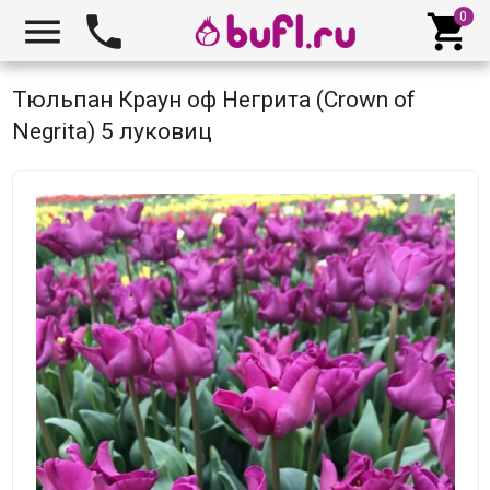



Тюльпан Краун оф Негрита (Crown of
Negrita) 5 луковиц