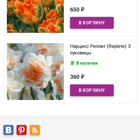
650
₽
Нарцисс Реплит (Replete) 3
луковицы
В наличии
360
₽