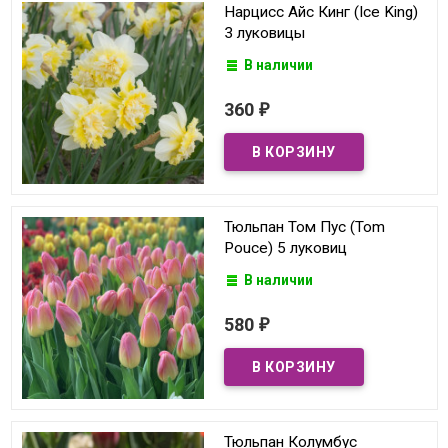
Нарцисс Айс Кинг (Ice King)
3 луковицы
В наличии
360
₽
Тюльпан Том Пус (Tom
Pouce) 5 луковиц
В наличии
580
₽
Тюльпан Колумбус