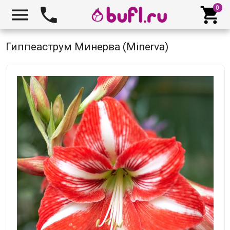



Гиппеаструм Минерва (Minerva)