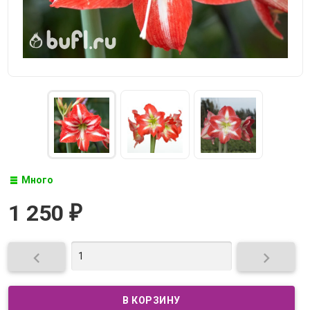
Много
1 250
₽

