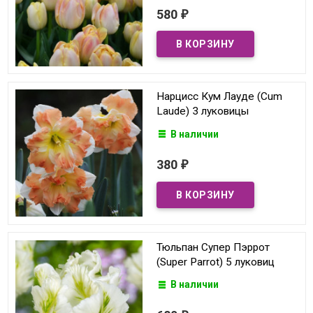
580
₽
Нарцисс Кум Лауде (Cum
Laude) 3 луковицы
В наличии
380
₽
Тюльпан Супер Пэррот
(Super Parrot) 5 луковиц
В наличии