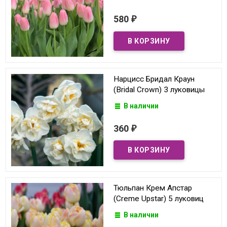
580
₽
Нарцисс Бридал Краун
(Bridal Crown) 3 луковицы
В наличии
360
₽
Тюльпан Крем Апстар
(Creme Upstar) 5 луковиц
В наличии