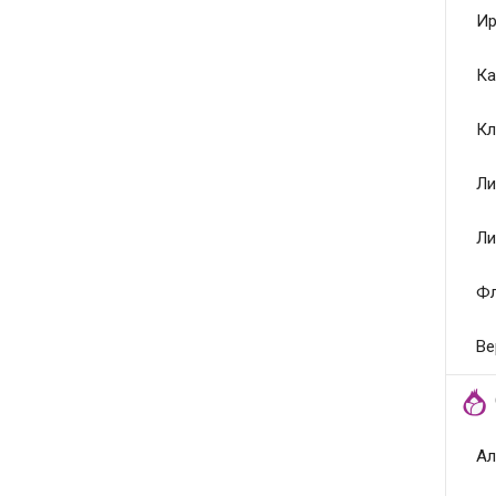
Ир
Ка
Кл
Ли
Ли
Ф
Ве
Ал