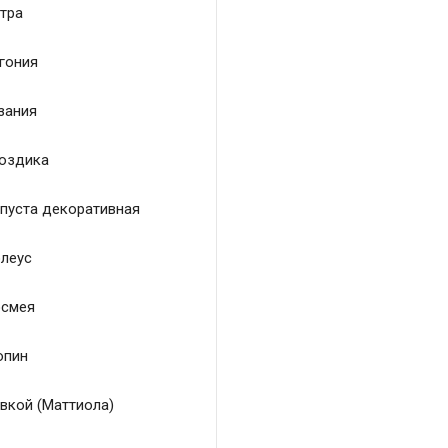
тра
гония
зания
оздика
пуста декоративная
леус
смея
пин
вкой (Маттиола)