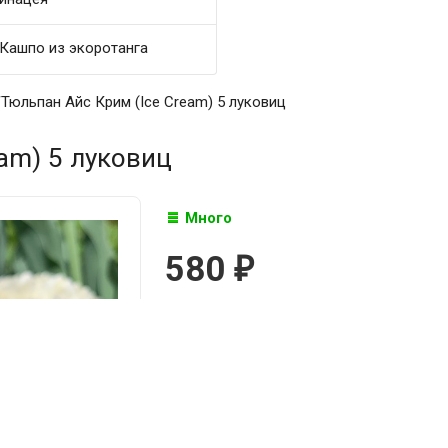
Кашпо из экоротанга
/
Тюльпан Айс Крим (Ice Cream) 5 луковиц
am) 5 луковиц
Много
580
₽

