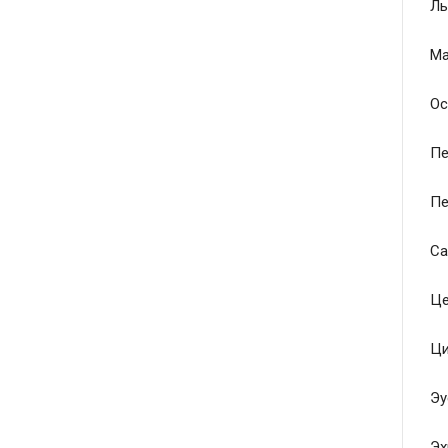
Ль
Ма
Ос
Пе
Пе
Са
Це
Ци
Эу
Эх