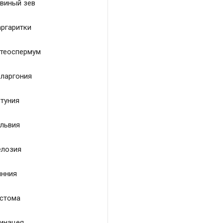
виный зев
ргаритки
теоспермум
ларгония
туния
львия
лозия
нния
стома
инацея