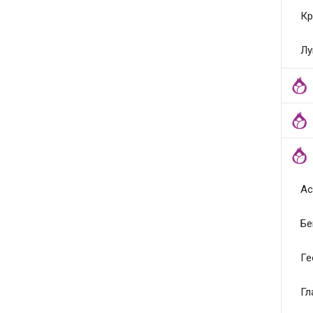
Кр
Лу
Ас
Бе
Ге
Гл