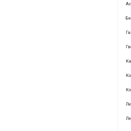
Ас
Бе
Га
Гв
Ка
Ко
Ко
Лю
Ле