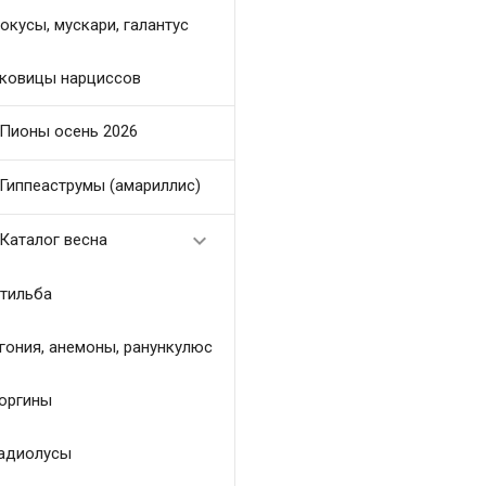
окусы, мускари, галантус
ковицы нарциссов
Пионы осень 2026
Гиппеаструмы (амариллис)

Каталог весна
тильба
гония, анемоны, ранункулюс
оргины
адиолусы