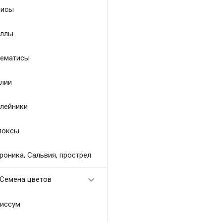
исы
ллы
ематисы
лии
лейники
локсы
роника, Сальвия, прострел

Семена цветов
иссум