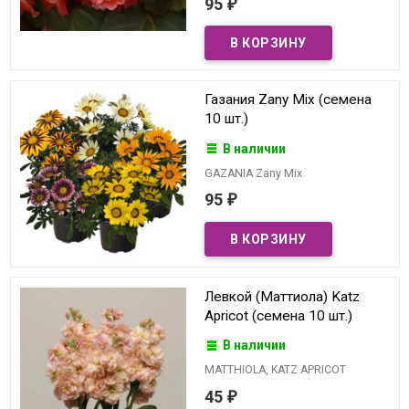
95
₽
Газания Zany Mix (семена
10 шт.)
В наличии
GAZANIA Zany Mix
95
₽
Левкой (Маттиола) Katz
Apricot (семена 10 шт.)
В наличии
MATTHIOLA, KATZ APRICOT
45
₽