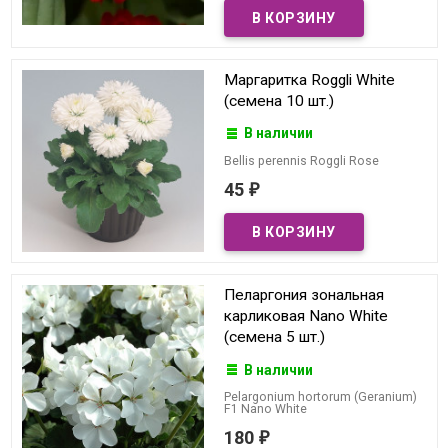
Маргаритка Roggli White
(семена 10 шт.)
В наличии
Bellis perennis Roggli Rose
45
₽
Пеларгония зональная
карликовая Nano White
(семена 5 шт.)
В наличии
Pelargonium hortorum (Geranium)
F1 Nano White
180
₽