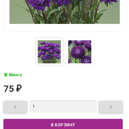
Много
75
₽

