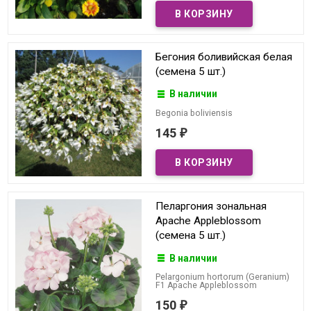
Бегония боливийская белая
(семена 5 шт.)
В наличии
Begonia boliviensis
145
₽
Пеларгония зональная
Apache Appleblossom
(семена 5 шт.)
В наличии
Pelargonium hortorum (Geranium)
F1 Apache Appleblossom
150
₽