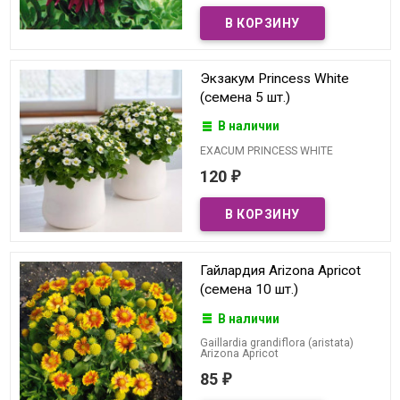
Экзакум Princess White
(семена 5 шт.)
В наличии
EXACUM PRINCESS WHITE
120
₽
Гайлардия Arizona Apricot
(семена 10 шт.)
В наличии
Gaillardia grandiflora (aristata)
Arizona Apricot
85
₽