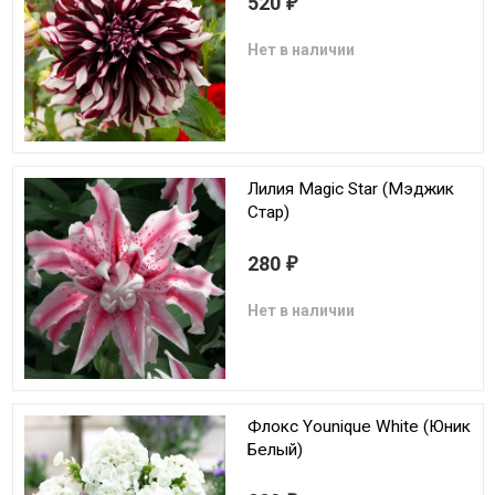
520
₽
Нет в наличии
Лилия Magic Star (Мэджик
Стар)
280
₽
Нет в наличии
Флокс Younique White (Юник
Белый)