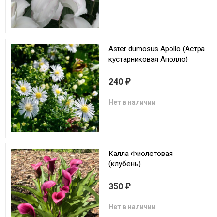
Aster dumosus Apollo (Астра
кустарниковая Аполло)
240
₽
Нет в наличии
Калла Фиолетовая
(клубень)
350
₽
Нет в наличии