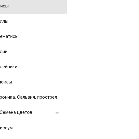
исы
ллы
ематисы
лии
лейники
локсы
роника, Сальвия, прострел

Семена цветов
иссум