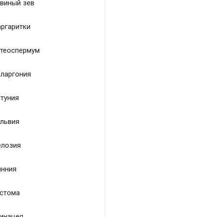
виный зев
ргаритки
теоспермум
ларгония
туния
львия
лозия
нния
стома
инацея