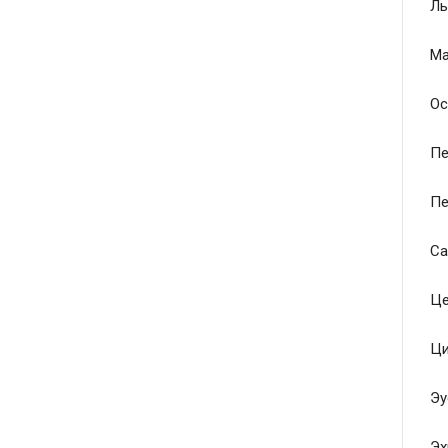
Ль
Ма
Ос
Пе
Пе
Са
Це
Ци
Эу
Эх