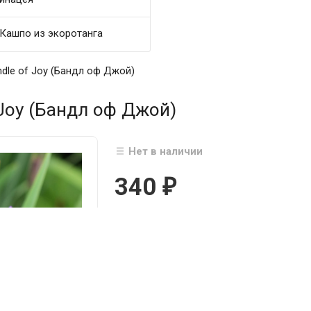
Кашпо из экоротанга
dle of Joy (Бандл оф Джой)
Joy (Бандл оф Джой)
Нет в наличии
340
₽

