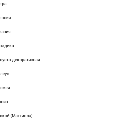
тра
гония
зания
оздика
пуста декоративная
леус
смея
пин
вкой (Маттиола)