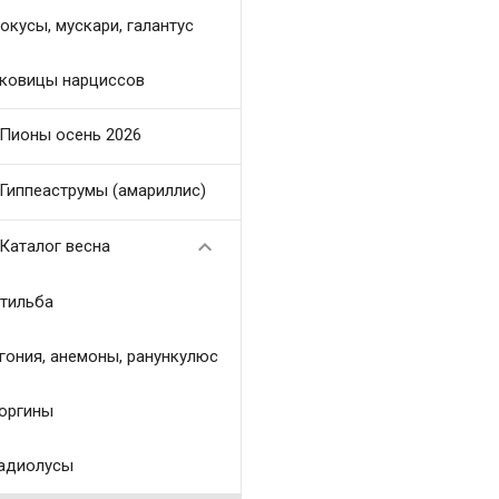
окусы, мускари, галантус
ковицы нарциссов
Пионы осень 2026
Гиппеаструмы (амариллис)

Каталог весна
тильба
гония, анемоны, ранункулюс
оргины
адиолусы