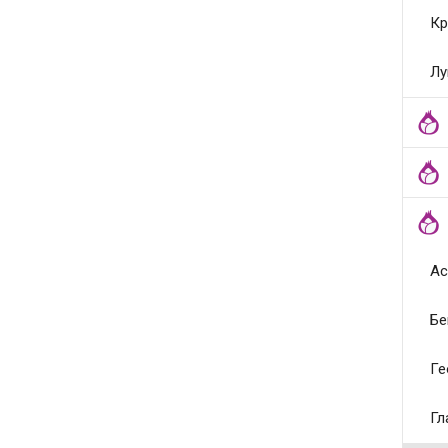
Кр
Лу
Ас
Бе
Ге
Гл