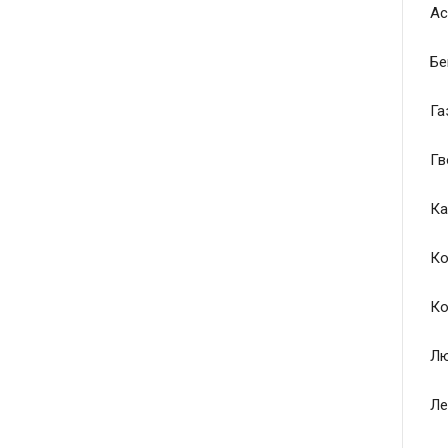
Ас
Бе
Га
Гв
Ка
Ко
Ко
Лю
Ле