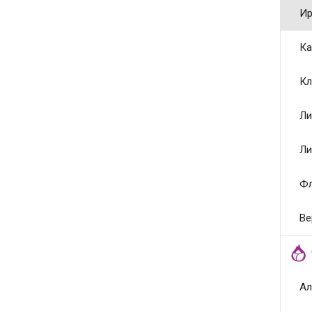
Ир
Ка
Кл
Ли
Ли
Ф
Ве
Ал