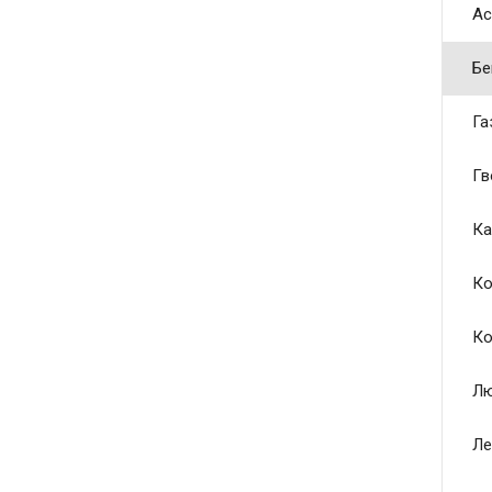
Ас
Бе
Га
Гв
Ка
Ко
Ко
Лю
Ле