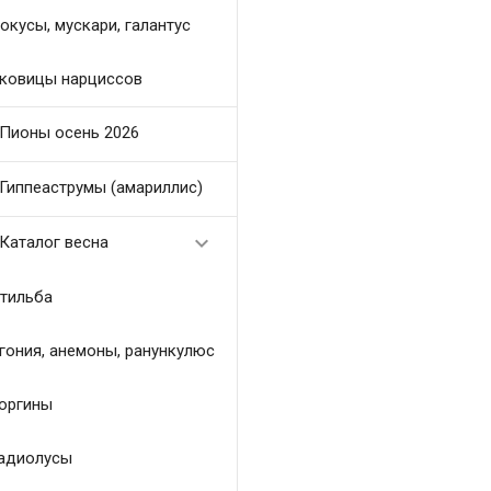
окусы, мускари, галантус
ковицы нарциссов
Пионы осень 2026
Гиппеаструмы (амариллис)

Каталог весна
тильба
гония, анемоны, ранункулюс
оргины
адиолусы