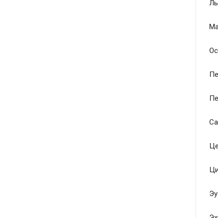
Ль
Ма
Ос
Пе
Пе
Са
Це
Ци
Эу
Эх