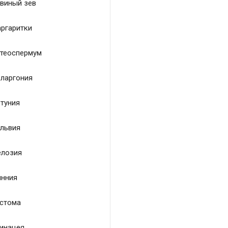
виный зев
ргаритки
теоспермум
ларгония
туния
львия
лозия
нния
стома
инацея