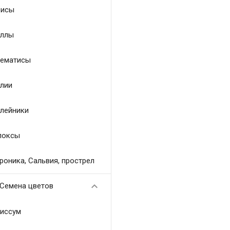
исы
ллы
ематисы
лии
лейники
локсы
роника, Сальвия, прострел

Семена цветов
иссум