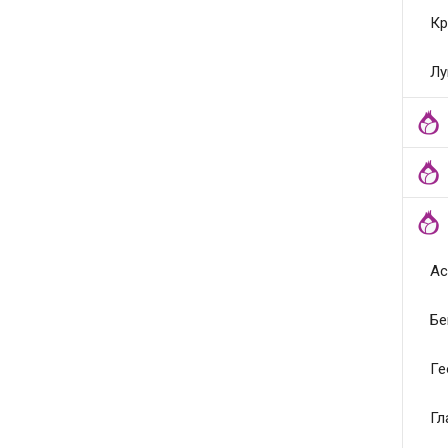
Кр
Лу
Ас
Бе
Ге
Гл