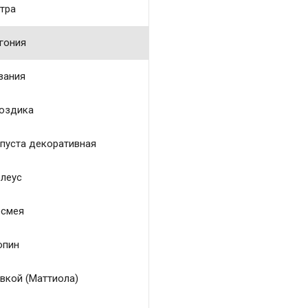
тра
гония
зания
оздика
пуста декоративная
леус
смея
пин
вкой (Маттиола)