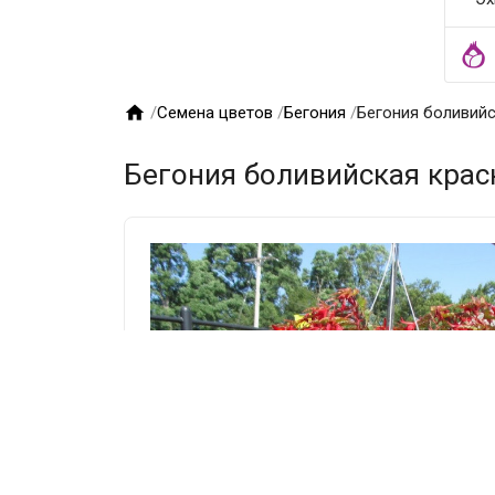

/
Семена цветов
/
Бегония
/
Бегония боливийс
Бегония боливийская красн