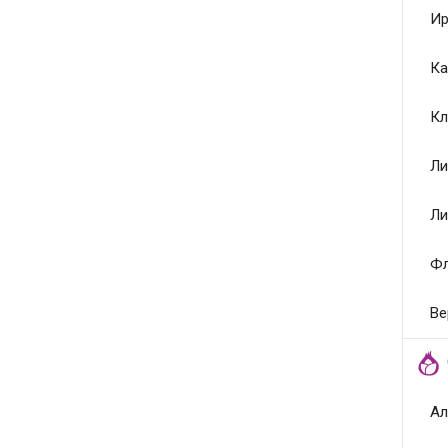
Ир
Ка
Кл
Ли
Ли
Ф
Ве
Ал