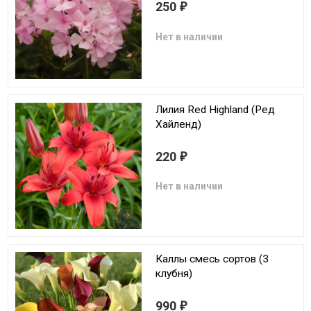
250
₽
Нет в наличии
Лилия Red Highland (Ред
Хайленд)
220
₽
Нет в наличии
Каллы смесь сортов (3
клубня)
990
₽