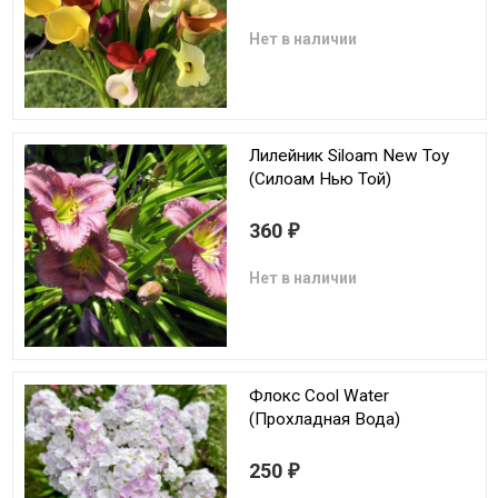
Нет в наличии
Лилейник Siloam New Toy
(Силоам Нью Той)
360
₽
Нет в наличии
Флокс Cool Water
(Прохладная Вода)
250
₽