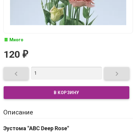
Много
120
₽


Описание
Эустома "ABC Deep Rose"