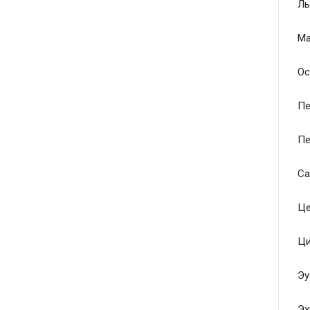
Ль
Ма
Ос
Пе
Пе
Са
Це
Ци
Эу
Эх