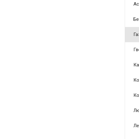
Ас
Бе
Га
Гв
Ка
Ко
Ко
Лю
Ле