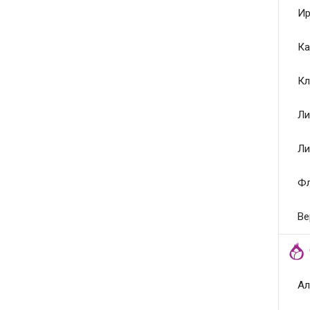
Ир
Ка
Кл
Ли
Ли
Ф
Ве
Ал