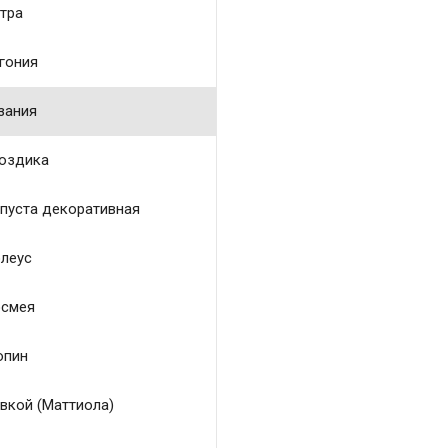
тра
гония
зания
оздика
пуста декоративная
леус
смея
пин
вкой (Маттиола)