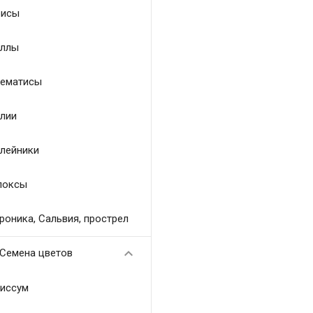
исы
ллы
ематисы
лии
лейники
локсы
роника, Сальвия, прострел

Семена цветов
иссум