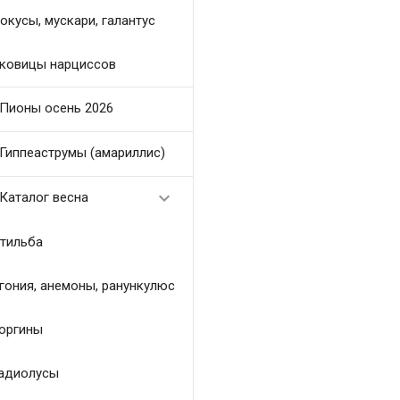
окусы, мускари, галантус
ковицы нарциссов
Пионы осень 2026
Гиппеаструмы (амариллис)

Каталог весна
тильба
гония, анемоны, ранункулюс
оргины
адиолусы