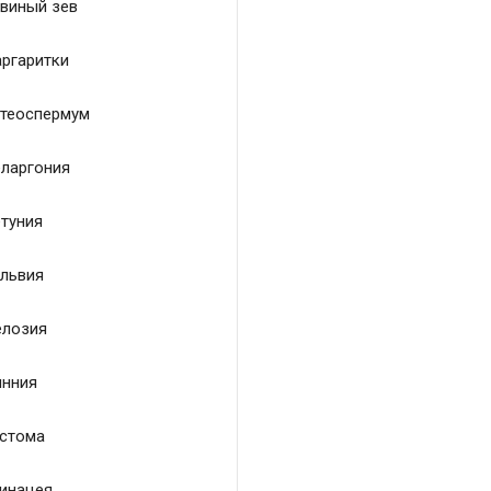
виный зев
ргаритки
теоспермум
ларгония
туния
львия
лозия
нния
стома
инацея