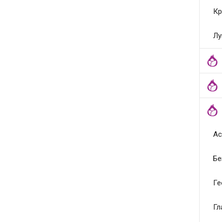
Кр
Лу
Ас
Бе
Ге
Гл