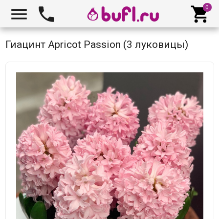



Гиацинт Apricot Passion (3 луковицы)