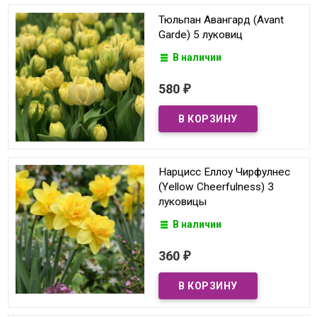
Тюльпан Авангард (Avant
Garde) 5 луковиц
В наличии
580
₽
Нарцисс Еллоу Чирфулнес
(Yellow Cheerfulness) 3
луковицы
В наличии
360
₽