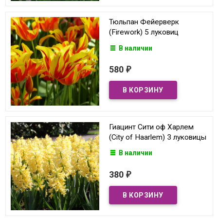
Тюльпан Фейерверк
(Firework) 5 луковиц
В наличии
580
₽
Гиацинт Сити оф Харлем
(City of Haarlem) 3 луковицы
В наличии
380
₽