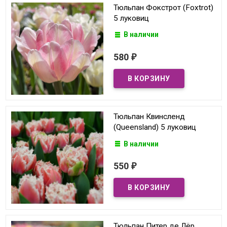
Тюльпан Фокстрот (Foxtrot)
5 луковиц
В наличии
580
₽
Тюльпан Квинсленд
(Queensland) 5 луковиц
В наличии
550
₽
Тюльпан Питер де Лёр