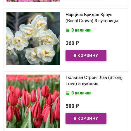
Нарцисс Бридал Краун
(Bridal Crown) 3 луковицы
В наличии
360
₽
Тюльпан Стронг Лав (Strong
Love) 5 луковиц
В наличии
580
₽