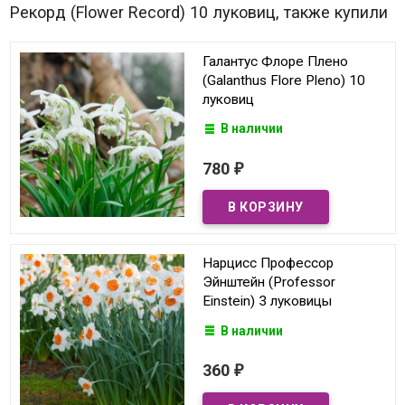
Рекорд (Flower Record) 10 луковиц, также купили
Галантус Флоре Плено
(Galanthus Flore Pleno) 10
луковиц
В наличии
780
₽
Нарцисс Профессор
Эйнштейн (Professor
Einstein) 3 луковицы
В наличии
360
₽