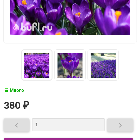
Много
380
₽

