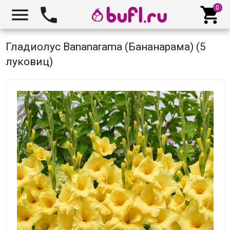



Гладиолус Bananarama (Бананарама) (5
луковиц)