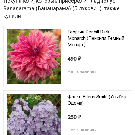
Покупатели, которые приобрели Гладиолус
Bananarama (Бананарама) (5 луковиц), также
купили
Георгин Penhill Dark
Monarch (Пенхилл Темный
Монарх)
490
₽
Нет в наличии
Флокс Edens Smile (Улыбка
Эдема)
250
₽
Нет в наличии