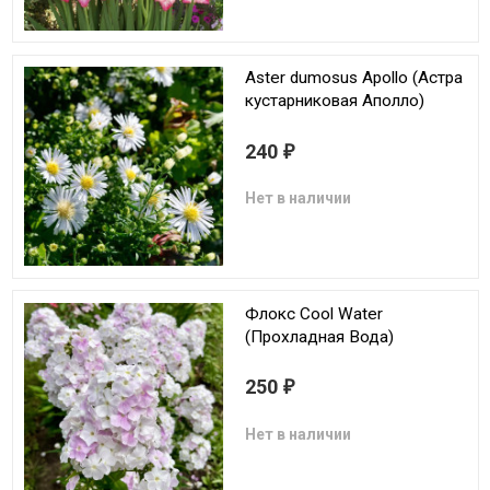
Aster dumosus Apollo (Астра
кустарниковая Аполло)
240
₽
Нет в наличии
Флокс Cool Water
(Прохладная Вода)
250
₽
Нет в наличии