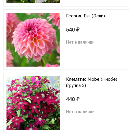
Георгин Esli (Эсли)
540
₽
Нет в наличии
Клематис Niobe (Ниобе)
(группа 3)
440
₽
Нет в наличии