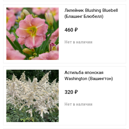
Лилейник Blushing Bluebell
(Блашинг Блюбелл)
460
₽
Нет в наличии
Астильба японская
Washington (Вашингтон)
320
₽
Нет в наличии