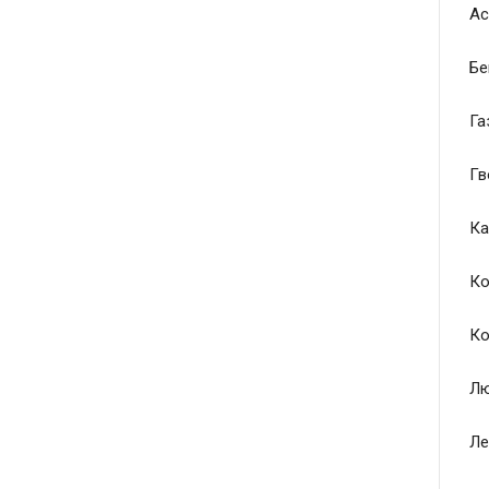
Ас
Бе
Га
Гв
Ка
Ко
Ко
Лю
Ле