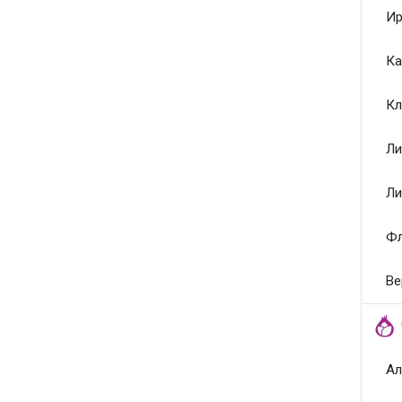
Ир
Ка
Кл
Ли
Ли
Ф
Ве
Ал