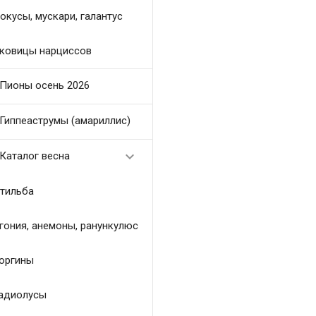
окусы, мускари, галантус
ковицы нарциссов
Пионы осень 2026
Гиппеаструмы (амариллис)

Каталог весна
тильба
гония, анемоны, ранункулюс
оргины
адиолусы