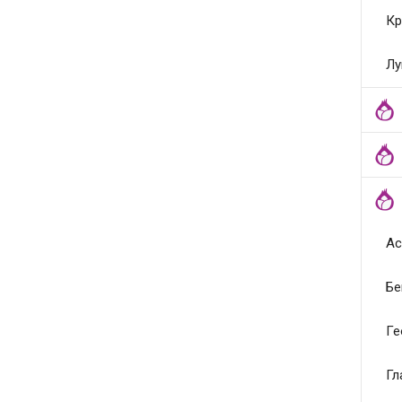
Кр
Лу
Ас
Бе
Ге
Гл