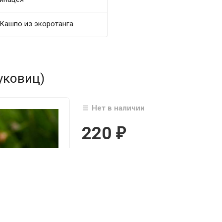
Кашпо из экоротанга
уковиц)
Нет в наличии
220
₽

