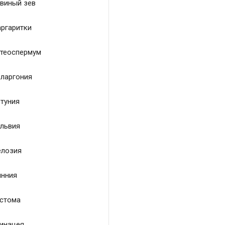
виный зев
ргаритки
теоспермум
ларгония
туния
львия
лозия
нния
стома
инацея