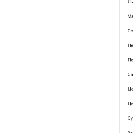
Ль
Ма
Ос
Пе
Пе
Са
Це
Ци
Эу
Эх