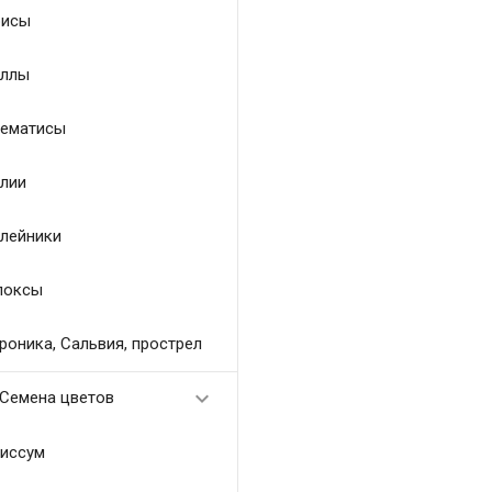
исы
ллы
ематисы
лии
лейники
локсы
роника, Сальвия, прострел

Семена цветов
иссум