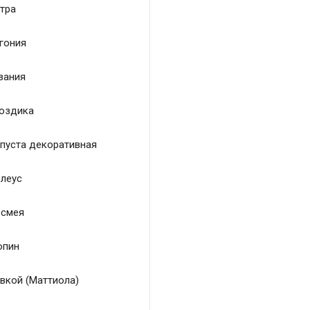
тра
гония
зания
оздика
пуста декоративная
леус
смея
пин
вкой (Маттиола)