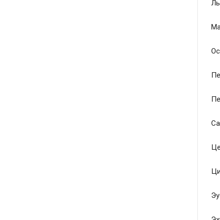
Ль
Ма
Ос
Пе
Пе
Са
Це
Ци
Эу
Эх