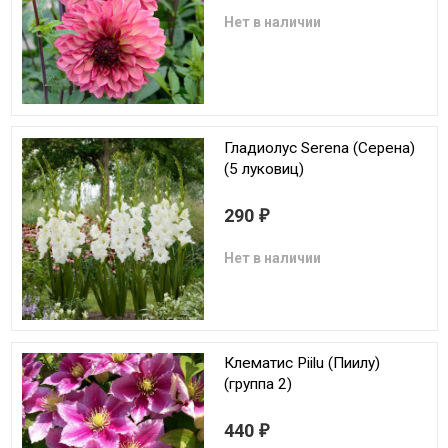
Нет в наличии
Гладиолус Serena (Серена)
(5 луковиц)
290
₽
Нет в наличии
Клематис Piilu (Пиилу)
(группа 2)
440
₽