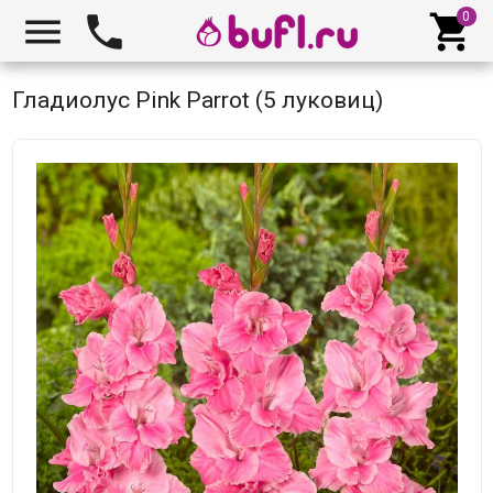



Гладиолус Pink Parrot (5 луковиц)