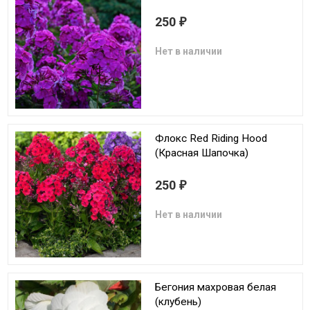
250
₽
Нет в наличии
Флокс Red Riding Hood
(Красная Шапочка)
250
₽
Нет в наличии
Бегония махровая белая
(клубень)