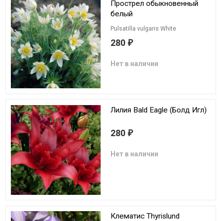
Прострел обыкновенный
белый
Pulsatilla vulgaris White
280
₽
Нет в наличии
Лилия Bald Eagle (Болд Игл)
280
₽
Нет в наличии
Клематис Thyrislund