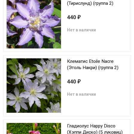
(Тирислунд) (группа 2)
440
₽
Нет в наличии
Клематис Etoile Nacre
(Этоль Накри) (группа 2)
440
₽
Нет в наличии
Гладиолус Happy Disco
(Хэппи Диско) (5 луковиц)