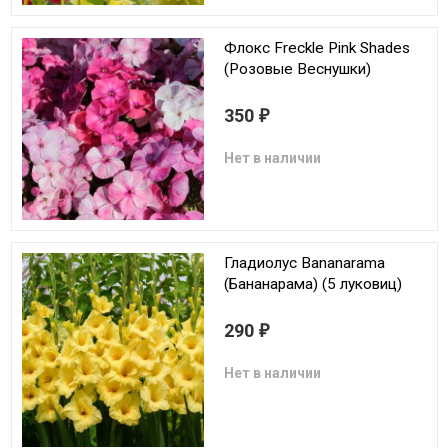
Флокс Freckle Pink Shades
(Розовые Веснушки)
350
₽
Нет в наличии
Гладиолус Bananarama
(Бананарама) (5 луковиц)
290
₽
Нет в наличии