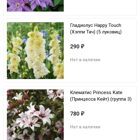
Гладиолус Happy Touch
(Хэппи Тач) (5 луковиц)
290
₽
Нет в наличии
Клематис Princess Kate
(Принцесса Кейт) (группа 3)
780
₽
Нет в наличии