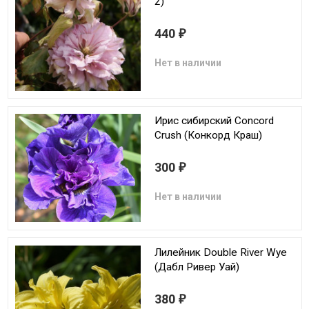
2)
440
₽
Нет в наличии
Ирис сибирский Concord
Crush (Конкорд Краш)
300
₽
Нет в наличии
Лилейник Double River Wye
(Дабл Ривер Уай)
380
₽