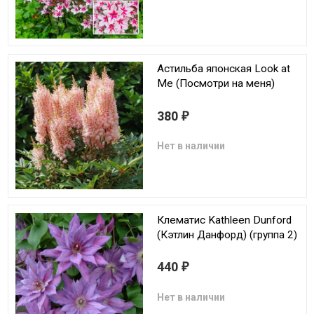
Астильба японская Look at
Me (Посмотри на меня)
380
₽
Нет в наличии
Клематис Kathleen Dunford
(Кэтлин Данфорд) (группа 2)
440
₽
Нет в наличии