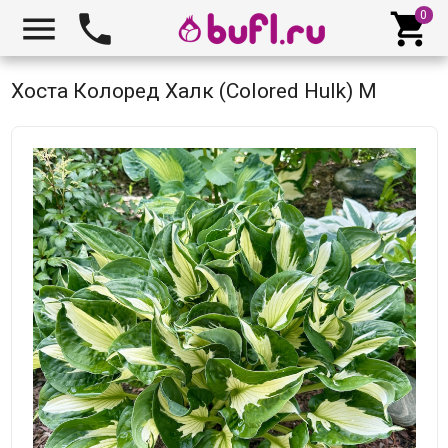



Хоста Колоред Халк (Colored Hulk) M