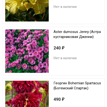
Нет в наличии
Aster dumosus Jenny (Астра
кустарниковая Дженни)
240
₽
Нет в наличии
Георгин Bohemian Spartacus
(Богемский Спартак)
490
₽