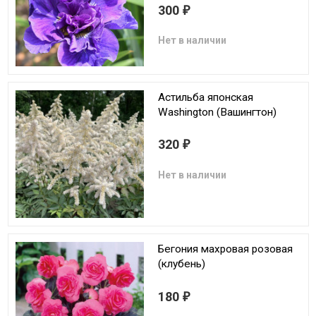
300
₽
Нет в наличии
Астильба японская
Washington (Вашингтон)
320
₽
Нет в наличии
Бегония махровая розовая
(клубень)
180
₽