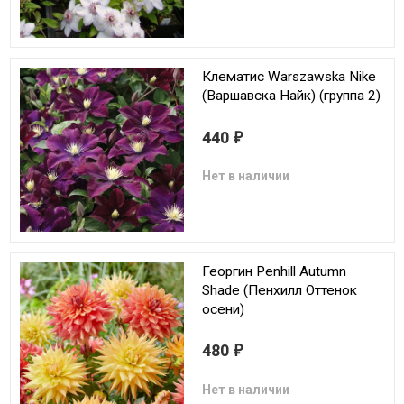
Клематис Warszawska Nike
(Варшавска Найк) (группа 2)
440
₽
Нет в наличии
Георгин Penhill Autumn
Shade (Пенхилл Оттенок
осени)
480
₽
Нет в наличии