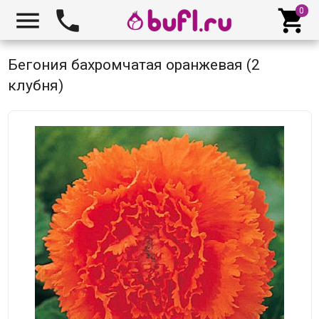



Бегония бахромчатая оранжевая (2
клубня)