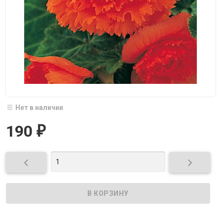
Нет в наличии
190
₽

