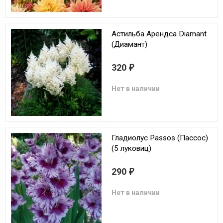
Астильба Арендса Diamant
(Диамант)
320
₽
Нет в наличии
Гладиолус Passos (Пассос)
(5 луковиц)
290
₽
Нет в наличии