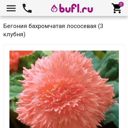



Бегония бахромчатая лососевая (3
клубня)