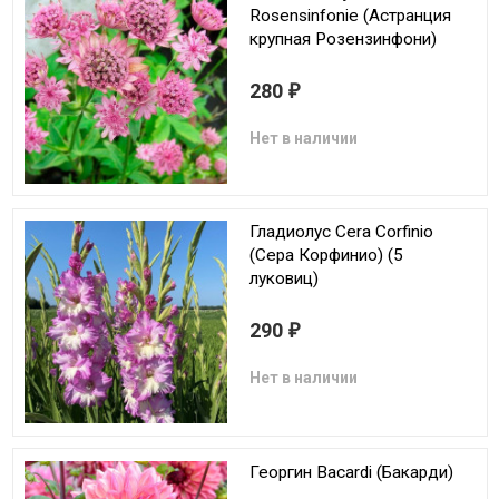
Rosensinfonie (Астранция
крупная Розензинфони)
280
₽
Нет в наличии
Гладиолус Cera Corfinio
(Сера Корфинио) (5
луковиц)
290
₽
Нет в наличии
Георгин Bacardi (Бакарди)