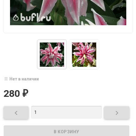
Нет в наличии
280
₽

