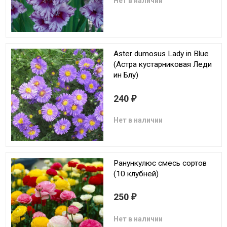
Нет в наличии
Aster dumosus Lady in Blue
(Астра кустарниковая Леди
ин Блу)
240
₽
Нет в наличии
Ранункулюс смесь сортов
(10 клубней)
250
₽
Нет в наличии