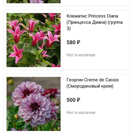
Клематис Princess Diana
(Принцесса Диана) (группа
3)
580
₽
Нет в наличии
Георгин Creme de Cassis
(Смородиновый крем)
500
₽
Нет в наличии