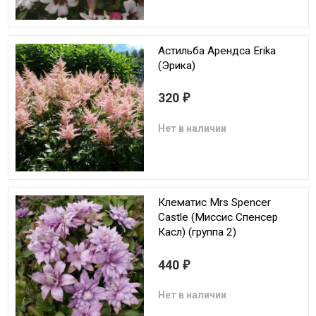
Астильба Арендса Erika
(Эрика)
320
₽
Нет в наличии
Клематис Mrs Spencer
Castle (Миссис Спенсер
Касл) (группа 2)
440
₽
Нет в наличии