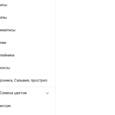
исы
ллы
ематисы
лии
лейники
локсы
роника, Сальвия, прострел

Семена цветов
иссум