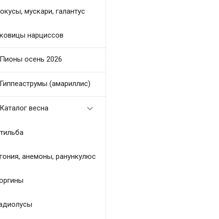
окусы, мускари, галантус
ковицы нарциссов
Пионы осень 2026
Гиппеаструмы (амариллис)

Каталог весна
тильба
гония, анемоны, ранункулюс
оргины
адиолусы