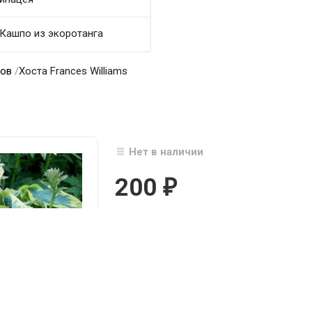
Кашпо из экоротанга
тов
/
Хоста Frances Williams
Нет в наличии
200
₽

