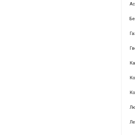
Ас
Бе
Га
Гв
Ка
Ко
Ко
Лю
Ле