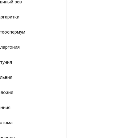
виный зев
ргаритки
теоспермум
ларгония
туния
львия
лозия
нния
стома
инацея