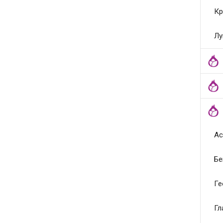
Кр
Лу
Ас
Бе
Ге
Гл