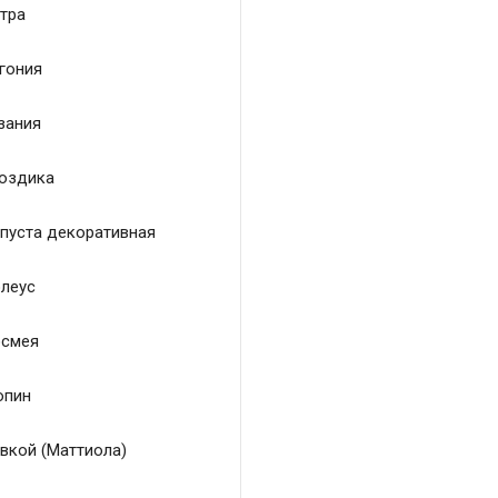
тра
гония
зания
оздика
пуста декоративная
леус
смея
пин
вкой (Маттиола)