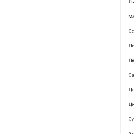
Ль
Ма
Ос
Пе
Пе
Са
Це
Ци
Эу
Эх