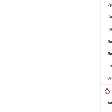
Ир
Ка
Кл
Ли
Ли
Ф
Ве
Ал