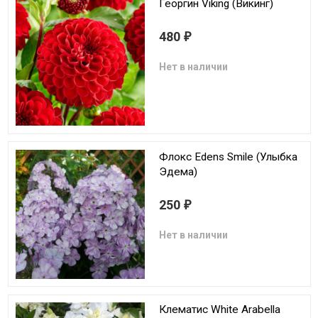
Георгин Viking (Викинг)
480
₽
Нет в наличии
Флокс Edens Smile (Улыбка
Эдема)
250
₽
Нет в наличии
Клематис White Arabella