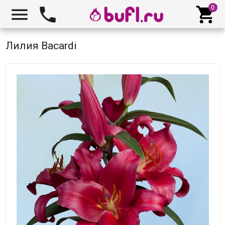



Лилия Bacardi