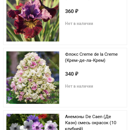
360
₽
Нет в наличии
Флокс Creme de la Creme
(Крем-де-ла-Крем)
340
₽
Нет в наличии
Анемоны De Caen (Де
Каэн) смесь окрасок (10
клубней)