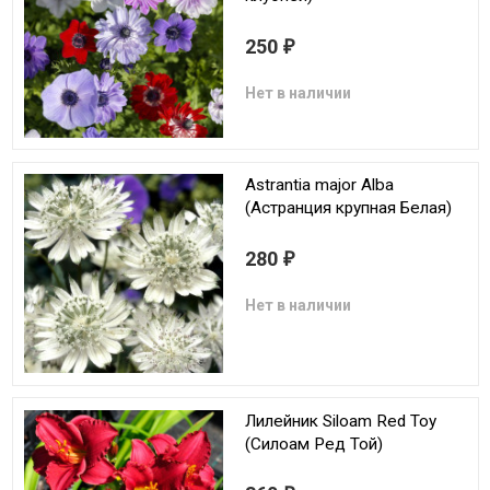
250
₽
Нет в наличии
Astrantia major Alba
(Астранция крупная Белая)
280
₽
Нет в наличии
Лилейник Siloam Red Toy
(Силоам Ред Той)