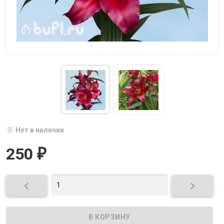
Нет в наличии
250
₽

