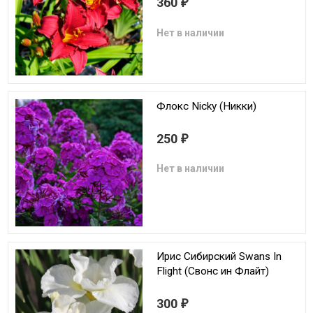
360
₽
Нет в наличии
Флокс Nicky (Никки)
250
₽
Нет в наличии
Ирис Сибирский Swans In
Flight (Свонс ин Флайт)
300
₽