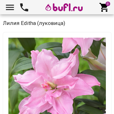



Лилия Editha (луковица)