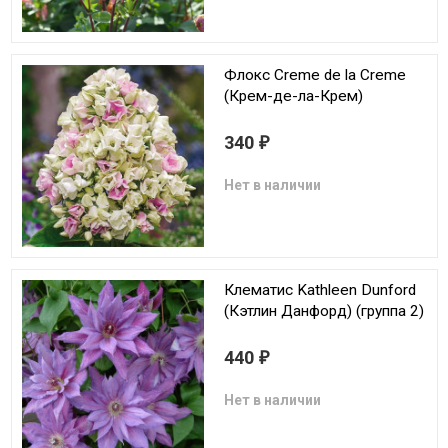
Флокс Creme de la Creme
(Крем-де-ла-Крем)
340
₽
Нет в наличии
Клематис Kathleen Dunford
(Кэтлин Данфорд) (группа 2)
440
₽
Нет в наличии