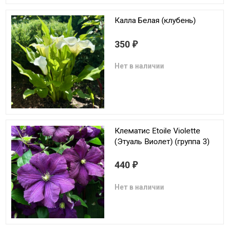
Калла Белая (клубень)
350
₽
Нет в наличии
Клематис Etoile Violette
(Этуаль Виолет) (группа 3)
440
₽
Нет в наличии