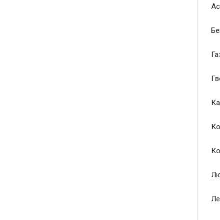
Ас
Бе
Га
Гв
Ка
Ко
Ко
Лю
Ле