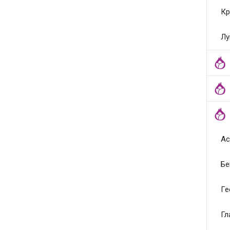
Кр
Лу
Ас
Бе
Ге
Гл