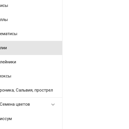
исы
ллы
ематисы
лии
лейники
локсы
роника, Сальвия, прострел

Семена цветов
иссум