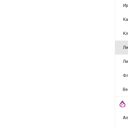
Ир
Ка
Кл
Ли
Ли
Ф
Ве
Ал