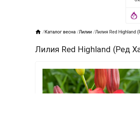

/
Каталог весна
/
Лилии
/
Лилия Red Highland 
Лилия Red Highland (Ред Х