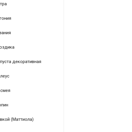
тра
гония
зания
оздика
пуста декоративная
леус
смея
пин
вкой (Маттиола)