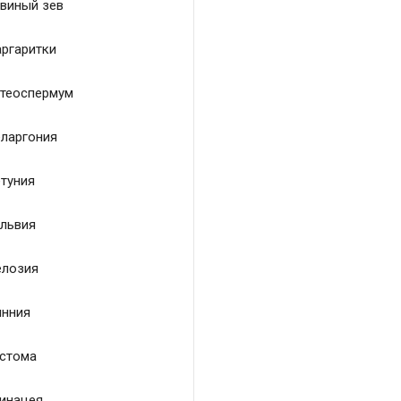
виный зев
ргаритки
теоспермум
ларгония
туния
львия
лозия
нния
стома
инацея