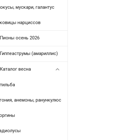
окусы, мускари, галантус
ковицы нарциссов
Пионы осень 2026
Гиппеаструмы (амариллис)

Каталог весна
тильба
гония, анемоны, ранункулюс
оргины
адиолусы