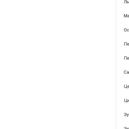
Ль
Ма
Ос
Пе
Пе
Са
Це
Ци
Эу
Эх