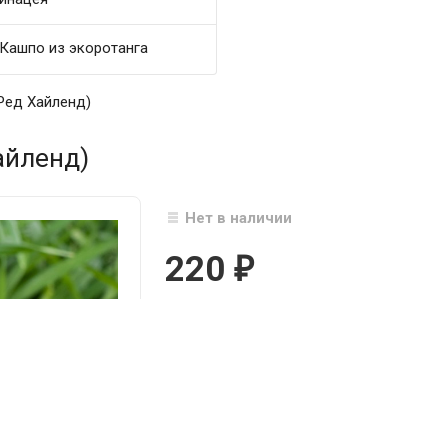
Кашпо из экоротанга
(Ред Хайленд)
айленд)
Нет в наличии
220
₽

