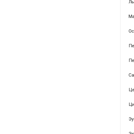
Ль
Ма
Ос
Пе
Пе
Са
Це
Ци
Эу
Эх