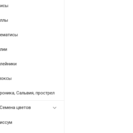
исы
ллы
ематисы
лии
лейники
локсы
роника, Сальвия, прострел

Семена цветов
иссум