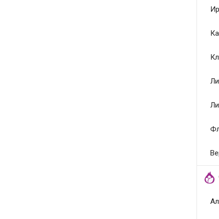
Ир
Ка
Кл
Ли
Ли
Ф
Ве
Ал