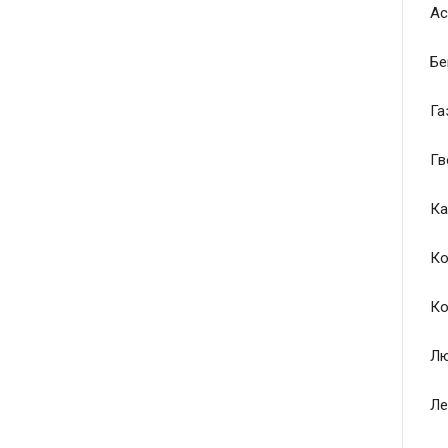
Ас
Бе
Га
Гв
Ка
Ко
Ко
Лю
Ле