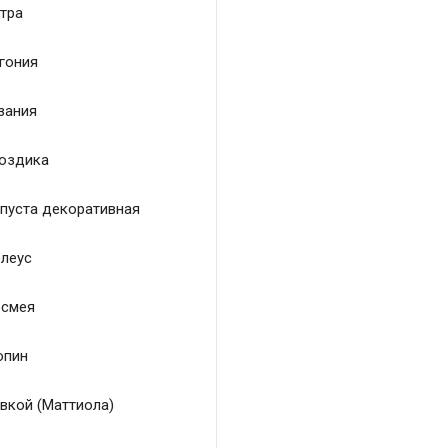
тра
гония
зания
оздика
пуста декоративная
леус
смея
пин
вкой (Маттиола)