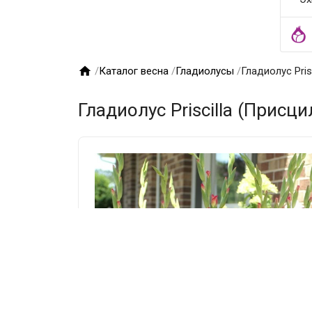

/
Каталог весна
/
Гладиолусы
/
Гладиолус Pris
Гладиолус Priscilla (Присци