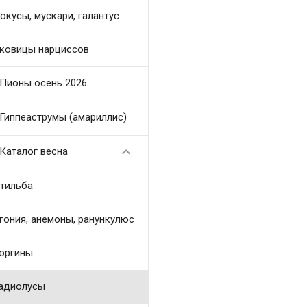
окусы, мускари, галантус
ковицы нарциссов
Пионы осень 2026
Гиппеаструмы (амариллис)

Каталог весна
тильба
гония, анемоны, ранункулюс
оргины
адиолусы