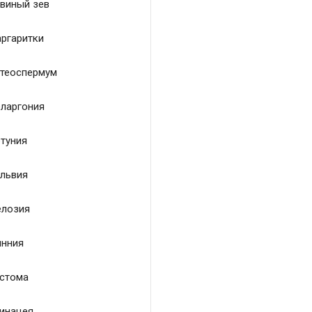
виный зев
ргаритки
теоспермум
ларгония
туния
львия
лозия
нния
стома
инацея