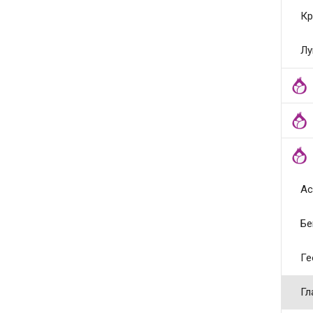
Кр
Лу
Ас
Бе
Ге
Гл