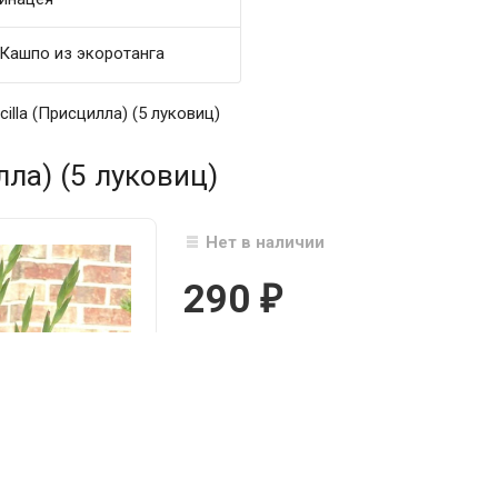
Кашпо из экоротанга
cilla (Присцилла) (5 луковиц)
лла) (5 луковиц)
Нет в наличии
290
₽

