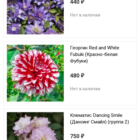
440
₽
Нет в наличии
Георгин Red and White
Fubuki (Красно-белая
Фубуки)
480
₽
Нет в наличии
Клематис Dancing Smile
(Дансинг Смайл) (группа 2)
750
₽