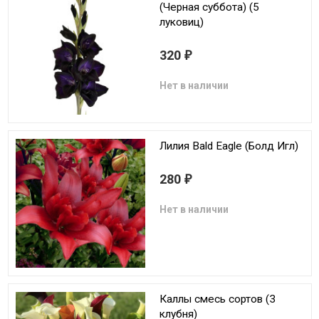
(Черная суббота) (5
луковиц)
320
₽
Нет в наличии
Лилия Bald Eagle (Болд Игл)
280
₽
Нет в наличии
Каллы смесь сортов (3
клубня)