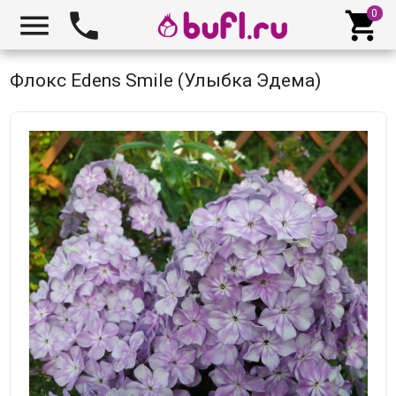



Флокс Edens Smile (Улыбка Эдема)