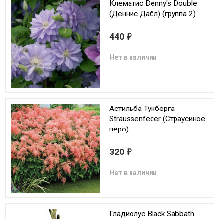
Клематис Denny's Double
(Деннис Дабл) (группа 2)
440
₽
Нет в наличии
Астильба Тунберга
Straussenfeder (Страусиное
перо)
320
₽
Нет в наличии
Гладиолус Black Sabbath