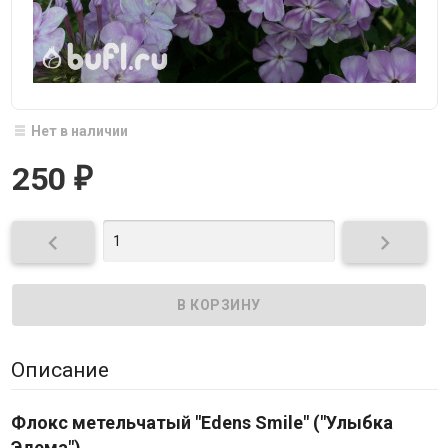
Нет в наличии
250
₽


Описание
Флокс метельчатый "Edens Smile" ("Улыбка
Эдема")