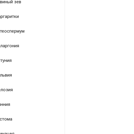
виный зев
ргаритки
теоспермум
ларгония
туния
львия
лозия
нния
стома
инацея