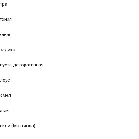
тра
гония
зания
оздика
пуста декоративная
леус
смея
пин
вкой (Маттиола)