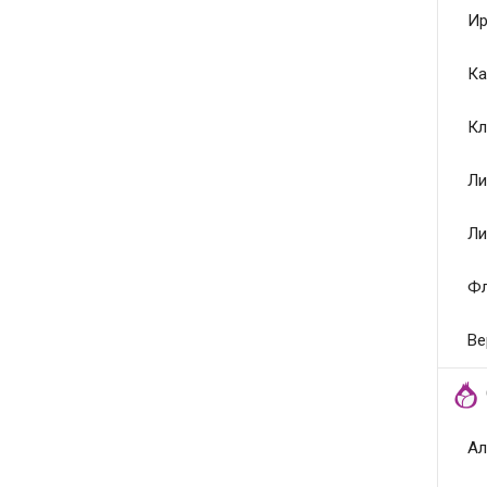
Ир
Ка
Кл
Ли
Ли
Ф
Ве
Ал