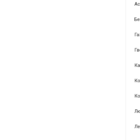
Ас
Бе
Га
Гв
Ка
Ко
Ко
Лю
Ле