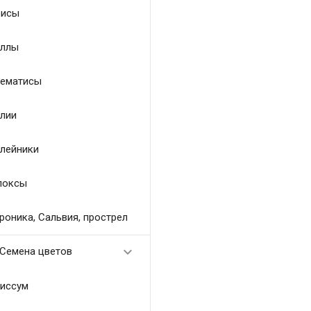
исы
ллы
ематисы
лии
лейники
локсы
роника, Сальвия, прострел

Семена цветов
иссум