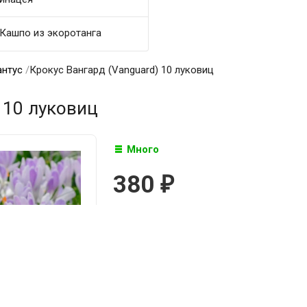
Кашпо из экоротанга
антус
/
Крокус Вангард (Vanguard) 10 луковиц
 10 луковиц
Много
380
₽

