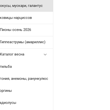
окусы, мускари, галантус
ковицы нарциссов
Пионы осень 2026
Гиппеаструмы (амариллис)

Каталог весна
тильба
гония, анемоны, ранункулюс
оргины
адиолусы