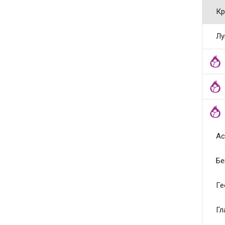
Кр
Лу
Ас
Бе
Ге
Гл