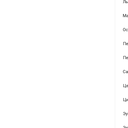
Ль
Ма
Ос
Пе
Пе
Са
Це
Ци
Эу
Эх