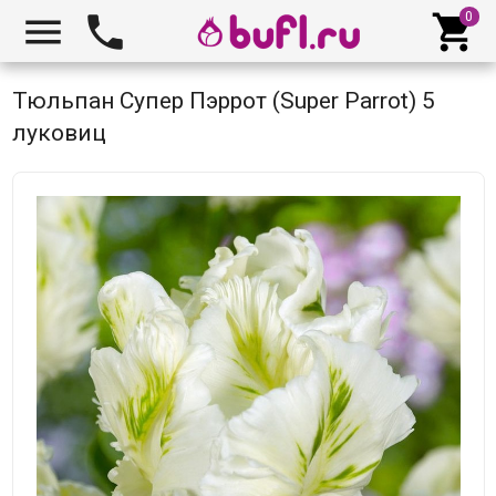



Тюльпан Супер Пэррот (Super Parrot) 5
луковиц