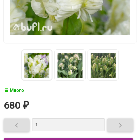
Много
680
₽

