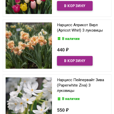
Нарцисс Априкот Вирл
(Apricot Whirl) 3 луковицы
В наличии
440
₽
Нарцисс Пейпервайт Зива
(Paperwhite Ziva) 3
луковицы
В наличии
550
₽