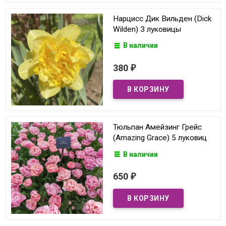
Нарцисс Дик Вильден (Dick
Wilden) 3 луковицы
В наличии
380
₽
Тюльпан Амейзинг Грейс
(Amazing Grace) 5 луковиц
В наличии
650
₽