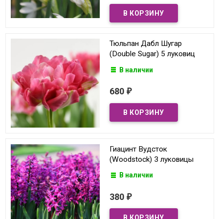
Тюльпан Дабл Шугар
(Double Sugar) 5 луковиц
В наличии
680
₽
Гиацинт Вудсток
(Woodstock) 3 луковицы
В наличии
380
₽